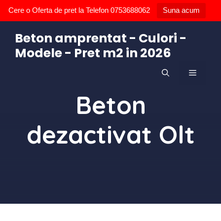
Cere o Oferta de pret la Telefon 0753688062
Suna acum
Sari
Beton amprentat - Culori -
la
Modele - Pret m2 in 2026
conținut
MENIU
Beton
dezactivat Olt