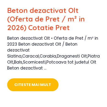
Beton dezactivat Olt
(Oferta de Pret / m² in
2026) Cotatie Pret
Beton dezactivat Olt • Oferta de Pret / m² in
2023 Beton dezactivat Olt / Beton
dezactivat
Slatina,Caracal,Corabia,Draganesti Olt,Piatra
Olt,Bals,Scornicesti,Potcoava tot judetul Olt
Beton dezactivat …
CITESTE MAI MULT