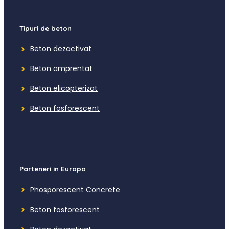
Tipuri de beton
Beton dezactivat
Beton amprentat
Beton elicopteriz
a
t
Beton fosforescent
Parteneri in Europa
Phosporescent Concrete
Beton fosforescent