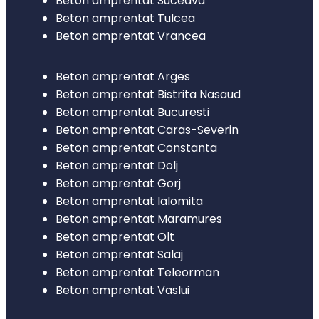
Beton amprentat Suceava
Beton amprentat Tulcea
Beton amprentat Vrancea
Beton amprentat Arges
Beton amprentat Bistrita Nasaud
Beton amprentat Bucuresti
Beton amprentat Caras-Severin
Beton amprentat Constanta
Beton amprentat Dolj
Beton amprentat Gorj
Beton amprentat Ialomita
Beton amprentat Maramures
Beton amprentat Olt
Beton amprentat Salaj
Beton amprentat Teleorman
Beton amprentat Vaslui