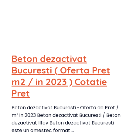
Beton dezactivat
Bucuresti ( Oferta Pret
m2 / in 2023 ) Cotatie
Pret
Beton dezactivat Bucuresti • Oferta de Pret /
m² in 2023 Beton dezactivat Bucuresti / Beton
dezactivat Ilfov Beton dezactivat Bucuresti
este un amestec format …