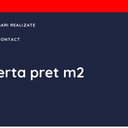
ARI REALIZATE
CONTACT
erta pret m2