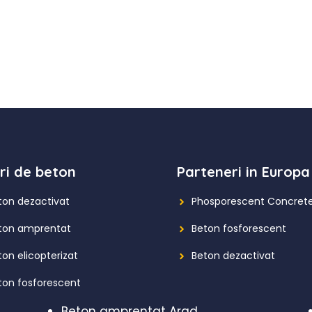
ri de beton
Parteneri in Europa
ton dezactivat
Phosporescent Concret
ton amprentat
Beton fosforescent
ton elicopteriz
a
t
Beton dezactivat
ton fosforescent
Beton amprentat Arad