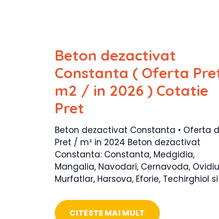
Beton dezactivat
Constanta ( Oferta Pre
m2 / in 2026 ) Cotatie
Pret
Beton dezactivat Constanta • Oferta 
Pret / m² in 2024 Beton dezactivat
Constanta: Constanta, Medgidia,
Mangalia, Navodari, Cernavoda, Ovidiu
Murfatlar, Harsova, Eforie, Techirghiol si
CITESTE MAI MULT