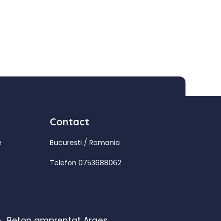
Contact
e
Bucuresti / Romania
Telefon 0753688062
Beton amprentat Arges