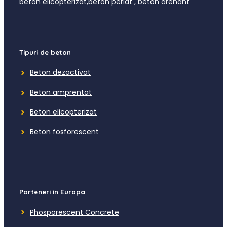
beton elicopterizat,beton periat , beton drenant
Tipuri de beton
Beton dezactivat
Beton amprentat
Beton elicopteriz
a
t
Beton fosforescent
Parteneri in Europa
Phosporescent Concrete