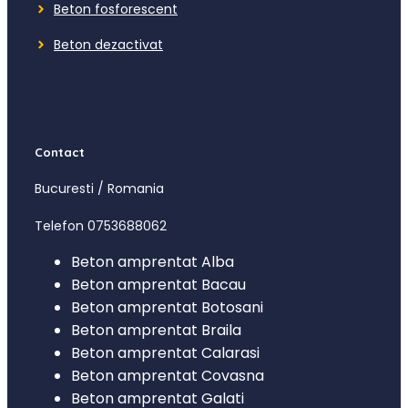
Beton fosforescent
Beton dezactivat
Contact
Bucuresti / Romania
Telefon 0753688062
Beton amprentat Alba
Beton amprentat Bacau
Beton amprentat Botosani
Beton amprentat Braila
Beton amprentat Calarasi
Beton amprentat Covasna
Beton amprentat Galati