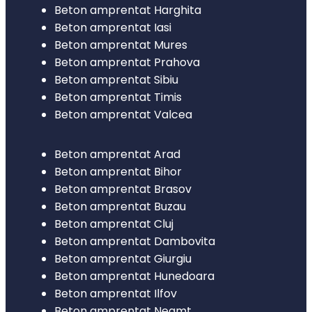
Beton amprentat Harghita
Beton amprentat Iasi
Beton amprentat Mures
Beton amprentat Prahova
Beton amprentat Sibiu
Beton amprentat Timis
Beton amprentat Valcea
Beton amprentat Arad
Beton amprentat Bihor
Beton amprentat Brasov
Beton amprentat Buzau
Beton amprentat Cluj
Beton amprentat Dambovita
Beton amprentat Giurgiu
Beton amprentat Hunedoara
Beton amprentat Ilfov
Beton amprentat Neamt