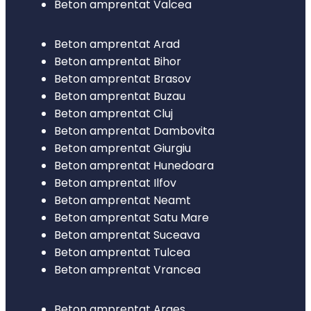
Beton amprentat Valcea
Beton amprentat Arad
Beton amprentat Bihor
Beton amprentat Brasov
Beton amprentat Buzau
Beton amprentat Cluj
Beton amprentat Dambovita
Beton amprentat Giurgiu
Beton amprentat Hunedoara
Beton amprentat Ilfov
Beton amprentat Neamt
Beton amprentat Satu Mare
Beton amprentat Suceava
Beton amprentat Tulcea
Beton amprentat Vrancea
Beton amprentat Arges