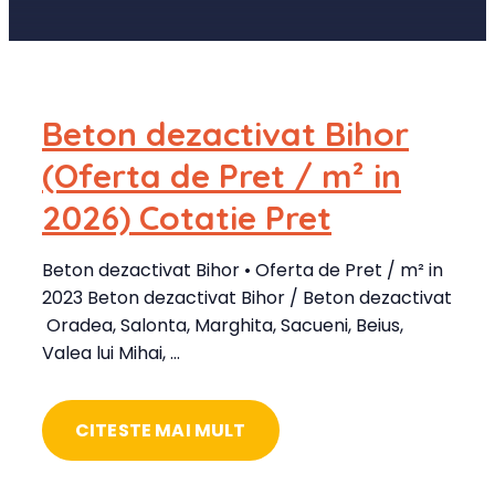
Beton dezactivat Bihor
(Oferta de Pret / m² in
2026) Cotatie Pret
Beton dezactivat Bihor • Oferta de Pret / m² in
2023 Beton dezactivat Bihor / Beton dezactivat
Oradea, Salonta, Marghita, Sacueni, Beius,
Valea lui Mihai, …
CITESTE MAI MULT