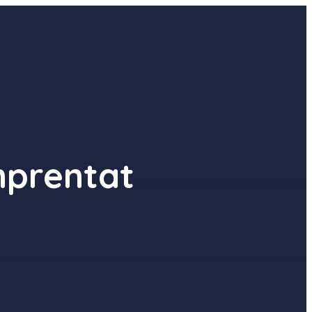
mprentat