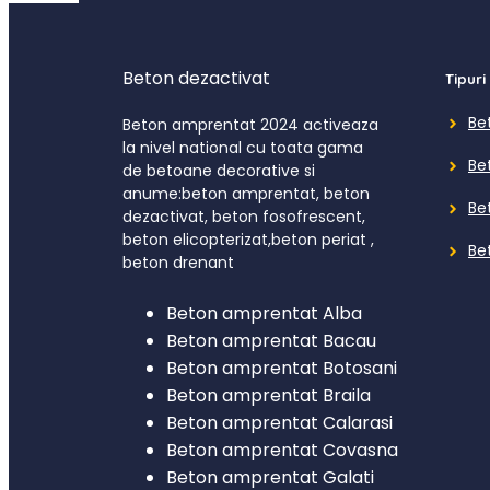
Beton dezactivat
Tipuri
Be
Beton amprentat 2024 activeaza
la nivel national cu toata gama
Be
de betoane decorative si
anume:beton amprentat, beton
Be
dezactivat, beton fosofrescent,
beton elicopterizat,beton periat ,
Be
beton drenant
Beton amprentat Alba
Beton amprentat Bacau
Beton amprentat Botosani
Beton amprentat Braila
Beton amprentat Calarasi
Beton amprentat Covasna
Beton amprentat Galati