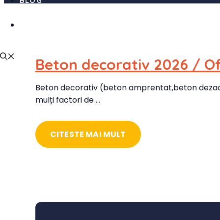
BLOG
CONTACT
Beton decorativ 2026 / Of
Beton decorativ (beton amprentat,beton dezactiv
mulți factori de …
CITESTE MAI MULT