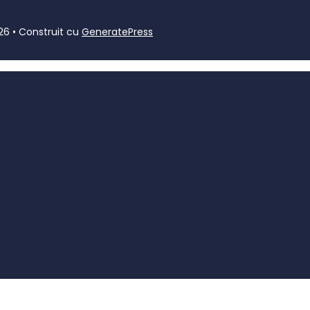
26
• Construit cu
GeneratePress