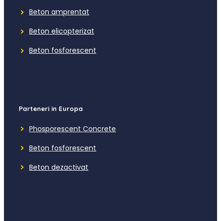
Beton amprentat
Beton elicopteriz
a
t
Beton fosforescent
Parteneri in Europa
Phosporescent Concrete
Beton fosforescent
Beton dezactivat