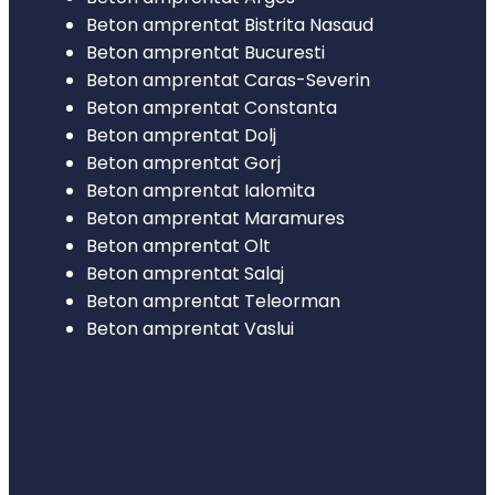
Beton amprentat Bistrita Nasaud
Beton amprentat Bucuresti
Beton amprentat Caras-Severin
Beton amprentat Constanta
Beton amprentat Dolj
Beton amprentat Gorj
Beton amprentat Ialomita
Beton amprentat Maramures
Beton amprentat Olt
Beton amprentat Salaj
Beton amprentat Teleorman
Beton amprentat Vaslui