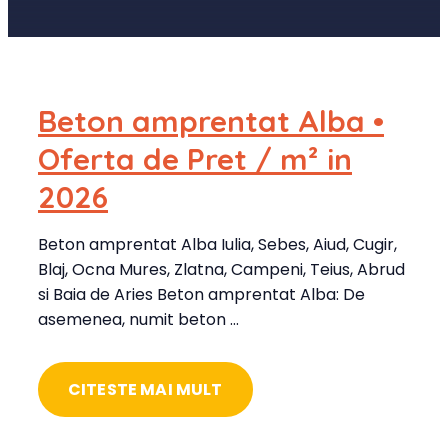
Beton amprentat Alba •
Oferta de Pret / m² in
2026
Beton amprentat Alba Iulia, Sebes, Aiud, Cugir,
Blaj, Ocna Mures, Zlatna, Campeni, Teius, Abrud
si Baia de Aries Beton amprentat Alba: De
asemenea, numit beton …
CITESTE MAI MULT