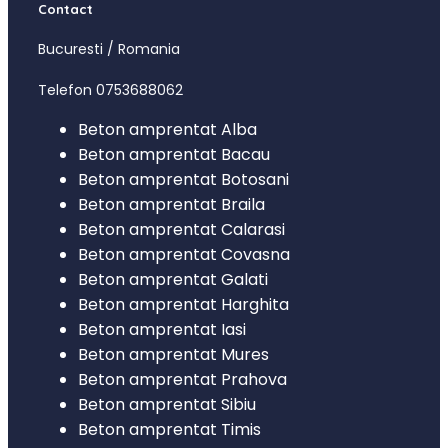
Contact
Bucuresti / Romania
Telefon 0753688062
Beton amprentat Alba
Beton amprentat Bacau
Beton amprentat Botosani
Beton amprentat Braila
Beton amprentat Calarasi
Beton amprentat Covasna
Beton amprentat Galati
Beton amprentat Harghita
Beton amprentat Iasi
Beton amprentat Mures
Beton amprentat Prahova
Beton amprentat Sibiu
Beton amprentat Timis