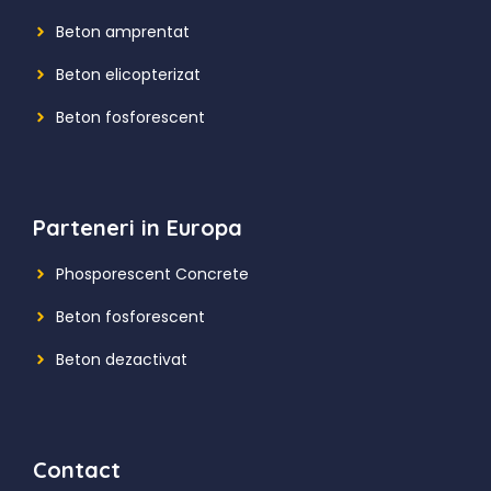
Beton amprentat
Beton elicopteriz
a
t
Beton fosforescent
Parteneri in Europa
Phosporescent Concrete
Beton fosforescent
Beton dezactivat
Contact