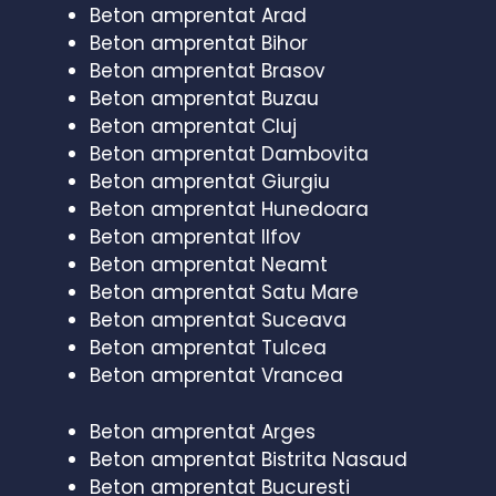
Beton amprentat Arad
Beton amprentat Bihor
Beton amprentat Brasov
Beton amprentat Buzau
Beton amprentat Cluj
Beton amprentat Dambovita
Beton amprentat Giurgiu
Beton amprentat Hunedoara
Beton amprentat Ilfov
Beton amprentat Neamt
Beton amprentat Satu Mare
Beton amprentat Suceava
Beton amprentat Tulcea
Beton amprentat Vrancea
Beton amprentat Arges
Beton amprentat Bistrita Nasaud
Beton amprentat Bucuresti