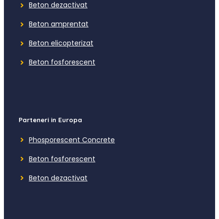
Beton dezactivat
Beton amprentat
Beton elicopteriz
a
t
Beton fosforescent
Parteneri in Europa
Phosporescent Concrete
Beton fosforescent
Beton dezactivat