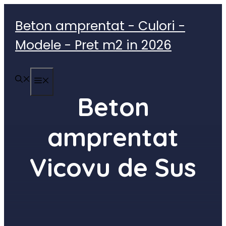
Sari
la
Beton amprentat - Culori -
conținut
Modele - Pret m2 in 2026
MENIU
Beton
amprentat
Vicovu de Sus