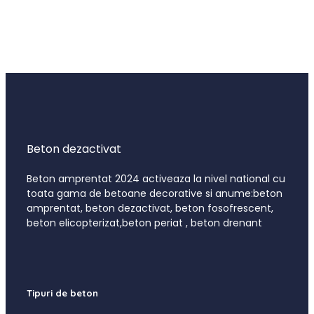
Beton dezactivat
Beton amprentat 2024 activeaza la nivel national cu
toata gama de betoane decorative si anume:beton
amprentat, beton dezactivat, beton fosofrescent,
beton elicopterizat,beton periat , beton drenant
Tipuri de beton