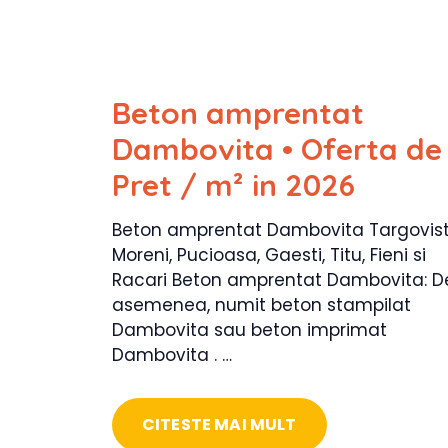
Beton amprentat
Dambovita • Oferta de
Pret / m² in 2026
Beton amprentat Dambovita Targovist
Moreni, Pucioasa, Gaesti, Titu, Fieni si
Racari Beton amprentat Dambovita: D
asemenea, numit beton stampilat
Dambovita sau beton imprimat
Dambovita . …
CITESTE MAI MULT