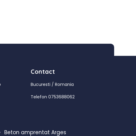
Contact
e
Bucuresti / Romania
Telefon 0753688062
Beton amprentat Arges