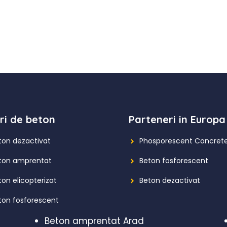
ri de beton
Parteneri in Europa
ton dezactivat
Phosporescent Concret
ton amprentat
Beton fosforescent
ton elicopteriz
a
t
Beton dezactivat
ton fosforescent
Beton amprentat Arad