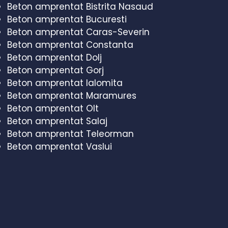
Beton amprentat Bistrita Nasaud
Beton amprentat Bucuresti
Beton amprentat Caras-Severin
Beton amprentat Constanta
Beton amprentat Dolj
Beton amprentat Gorj
Beton amprentat Ialomita
Beton amprentat Maramures
Beton amprentat Olt
Beton amprentat Salaj
Beton amprentat Teleorman
Beton amprentat Vaslui