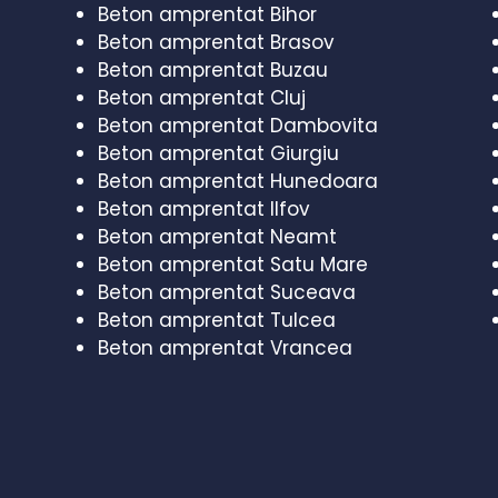
Beton amprentat Bihor
Beton amprentat Brasov
Beton amprentat Buzau
Beton amprentat Cluj
Beton amprentat Dambovita
Beton amprentat Giurgiu
Beton amprentat Hunedoara
Beton amprentat Ilfov
Beton amprentat Neamt
Beton amprentat Satu Mare
Beton amprentat Suceava
Beton amprentat Tulcea
Beton amprentat Vrancea