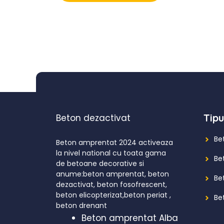
Tipu
Beton dezactivat
Be
Beton amprentat 2024 activeaza
la nivel national cu toata gama
Be
de betoane decorative si
anume:beton amprentat, beton
Be
dezactivat, beton fosofrescent,
beton elicopterizat,beton periat ,
Be
beton drenant
Beton amprentat Alba