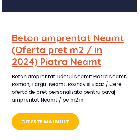
Beton amprentat Neamt
(Oferta pret m2 / in
2024) Piatra Neamt
Beton amprentat judetul Neamt: Piatra Neamt,
Roman, Targu-Neamt, Roznov si Bicaz / Cere
oferta de pret personalizata pentru pavaj
amprentat Neamt / pe m2 in …
CITESTE MAI MULT