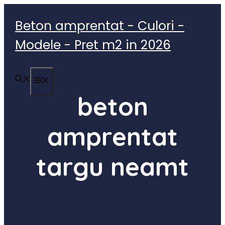
Sari
la
Beton amprentat - Culori -
conținut
Modele - Pret m2 in 2026
MENIU
beton
amprentat
targu neamt