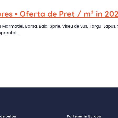
s • Oferta de Pret / m² in 20
rmatiei, Borsa, Baia-Sprie, Viseu de Sus, Targu-Lapus, S
mprentat …
 de beton
Parteneri in Europa