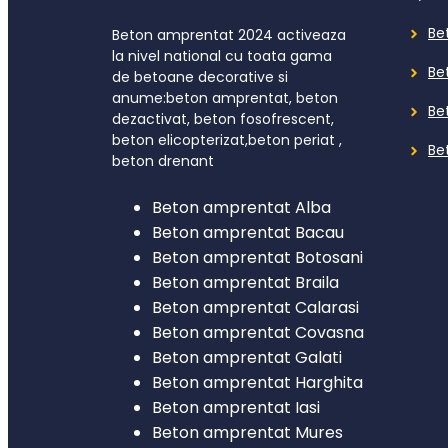
Be
Beton amprentat 2024 activeaza
la nivel national cu toata gama
Be
de betoane decorative si
anume:beton amprentat, beton
Be
dezactivat, beton fosofrescent,
beton elicopterizat,beton periat ,
Be
beton drenant
Beton amprentat Alba
Beton amprentat Bacau
Beton amprentat Botosani
Beton amprentat Braila
Beton amprentat Calarasi
Beton amprentat Covasna
Beton amprentat Galati
Beton amprentat Harghita
Beton amprentat Iasi
Beton amprentat Mures