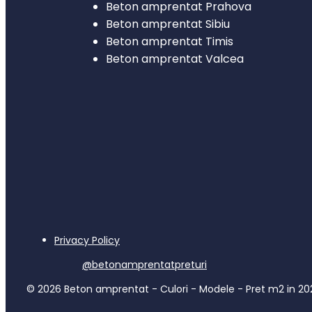
Beton amprentat Prahova
Beton amprentat Sibiu
Beton amprentat Timis
Beton amprentat Valcea
Privacy Policy
@betonamprentatpreturi
© 2026 Beton amprentat - Culori - Modele - Pret m2 in 20