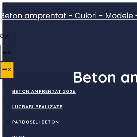
Sari
la
Beton amprentat - Culori - Modele 
conținut
MENIU
MENIU
Beton am
BETON AMPRENTAT 2026
LUCRARI REALIZATE
PARDOSELI BETON