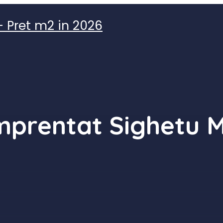
- Pret m2 in 2026
prentat Sighetu 