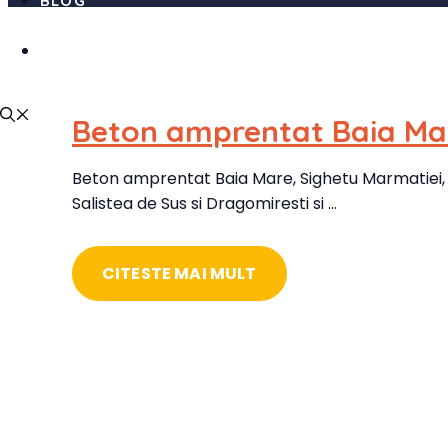
BLOG
CONTACT
Beton amprentat Baia Mar
Beton amprentat Baia Mare, Sighetu Marmatiei, B
Salistea de Sus si Dragomiresti si …
CITESTE MAI MULT