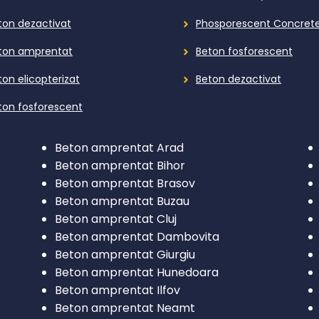
ton dezactivat
Phosporescent Concret
ton amprentat
Beton fosforescent
ton elicopteriz
a
t
Beton dezactivat
ton fosforescent
Beton amprentat Arad
Beton amprentat Bihor
Beton amprentat Brasov
Beton amprentat Buzau
Beton amprentat Cluj
Beton amprentat Dambovita
Beton amprentat Giurgiu
Beton amprentat Hunedoara
Beton amprentat Ilfov
Beton amprentat Neamt