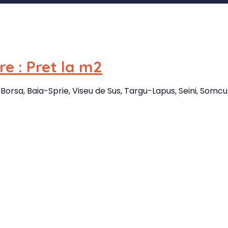
e : Pret la m2
orsa, Baia-Sprie, Viseu de Sus, Targu-Lapus, Seini, Somcu