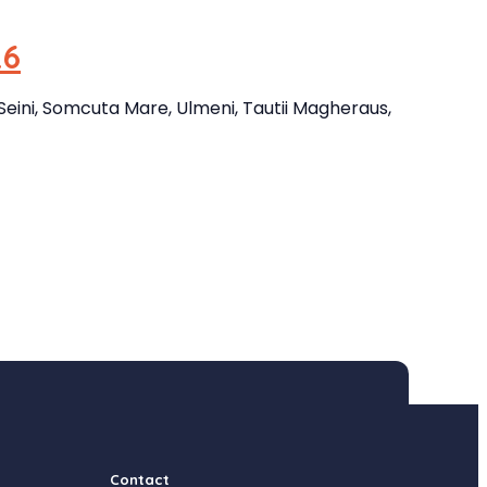
26
eini, Somcuta Mare, Ulmeni, Tautii Magheraus,
Contact