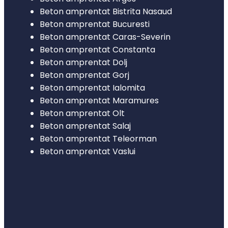
Beton amprentat Bistrita Nasaud
Beton amprentat Bucuresti
Beton amprentat Caras-Severin
Beton amprentat Constanta
Beton amprentat Dolj
Beton amprentat Gorj
Beton amprentat Ialomita
Beton amprentat Maramures
Beton amprentat Olt
Beton amprentat Salaj
Beton amprentat Teleorman
Beton amprentat Vaslui