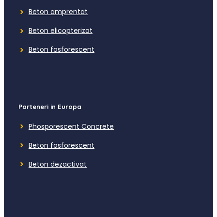
Beton amprentat
Beton elicopteriz
a
t
Beton fosforescent
Parteneri in Europa
Phosporescent Concrete
Beton fosforescent
Beton dezactivat