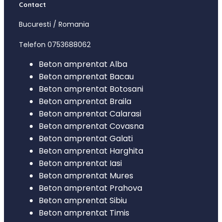
Contact
Bucuresti / Romania
Telefon 0753688062
Beton amprentat Alba
Beton amprentat Bacau
Beton amprentat Botosani
Beton amprentat Braila
Beton amprentat Calarasi
Beton amprentat Covasna
Beton amprentat Galati
Beton amprentat Harghita
Beton amprentat Iasi
Beton amprentat Mures
Beton amprentat Prahova
Beton amprentat Sibiu
Beton amprentat Timis