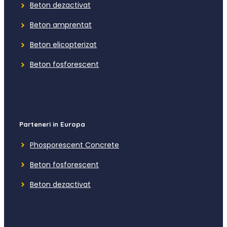
Beton dezactivat
Beton amprentat
Beton elicopteriz
a
t
Beton fosforescent
Parteneri in Europa
Phosporescent Concrete
Beton fosforescent
Beton dezactivat