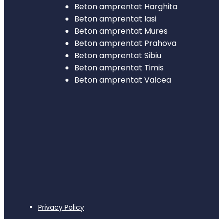
Beton amprentat Harghita
Beton amprentat Iasi
Beton amprentat Mures
Beton amprentat Prahova
Beton amprentat Sibiu
Beton amprentat Timis
Beton amprentat Valcea
Privacy Policy