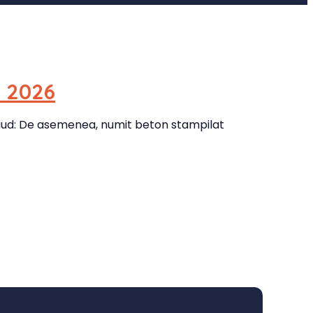
n 2026
saud: De asemenea, numit beton stampilat