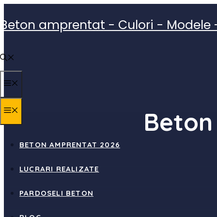
Sari
la
Beton amprentat - Culori - Modele 
conținut
MENIU
MENIU
Beton
BETON AMPRENTAT 2026
LUCRARI REALIZATE
PARDOSELI BETON