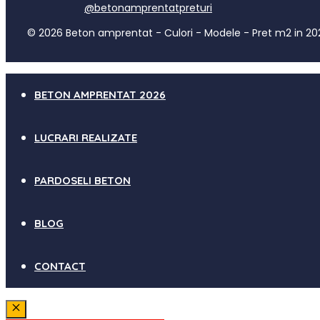
@betonamprentatpreturi
© 2026 Beton amprentat - Culori - Modele - Pret m2 in 20
BETON AMPRENTAT 2026
LUCRARI REALIZATE
PARDOSELI BETON
BLOG
CONTACT