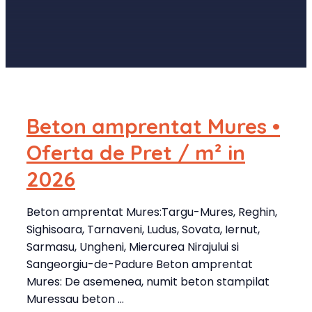
Beton amprentat Mures •
Oferta de Pret / m² in
2026
Beton amprentat Mures:Targu-Mures, Reghin,
Sighisoara, Tarnaveni, Ludus, Sovata, Iernut,
Sarmasu, Ungheni, Miercurea Nirajului si
Sangeorgiu-de-Padure Beton amprentat
Mures: De asemenea, numit beton stampilat
Muressau beton …