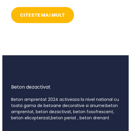
CITESTE MAI MULT
Beton dezactivat
Beton amprentat 2024 activeaza la nivel national cu
toata gama de betoane decorative si anume:beton
amprentat, beton dezactivat, beton fosofrescent,
beton elicopterizat,beton periat , beton drenant