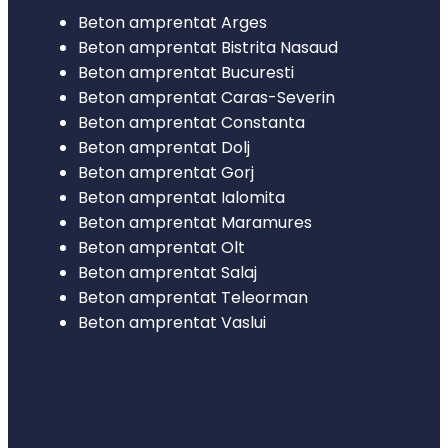
Beton amprentat Arges
Beton amprentat Bistrita Nasaud
Beton amprentat Bucuresti
Beton amprentat Caras-Severin
Beton amprentat Constanta
Beton amprentat Dolj
Beton amprentat Gorj
Beton amprentat Ialomita
Beton amprentat Maramures
Beton amprentat Olt
Beton amprentat Salaj
Beton amprentat Teleorman
Beton amprentat Vaslui