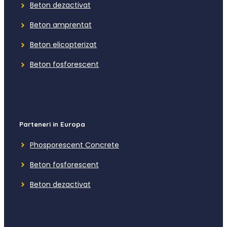
Beton dezactivat
Beton amprentat
Beton elicopteriz
a
t
Beton fosforescent
Parteneri in Europa
Phosporescent Concrete
Beton fosforescent
Beton dezactivat