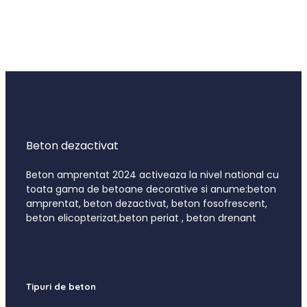
Beton dezactivat
Beton amprentat 2024 activeaza la nivel national cu
toata gama de betoane decorative si anume:beton
amprentat, beton dezactivat, beton fosofrescent,
beton elicopterizat,beton periat , beton drenant
Tipuri de beton