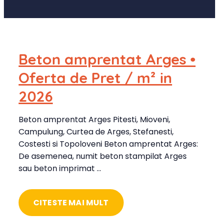
Beton amprentat Arges •
Oferta de Pret / m² in
2026
Beton amprentat Arges Pitesti, Mioveni,
Campulung, Curtea de Arges, Stefanesti,
Costesti si Topoloveni Beton amprentat Arges:
De asemenea, numit beton stampilat Arges
sau beton imprimat …
CITESTE MAI MULT