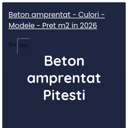
Sari
la
Beton amprentat - Culori -
conținut
Modele - Pret m2 in 2026
MENIU
Beton
amprentat
Pitesti