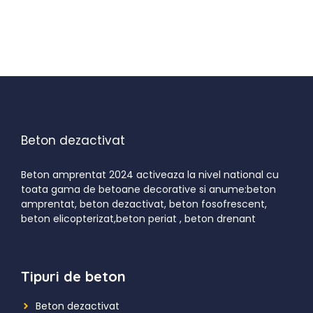
Beton dezactivat
Beton amprentat 2024 activeaza la nivel national cu
toata gama de betoane decorative si anume:beton
amprentat, beton dezactivat, beton fosofrescent,
beton elicopterizat,beton periat , beton drenant
Tipuri de beton
Beton dezactivat