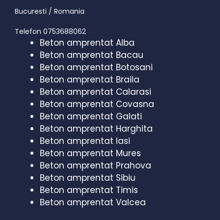
Bucuresti / Romania
Telefon 0753688062
Beton amprentat Alba
Beton amprentat Bacau
Beton amprentat Botosani
Beton amprentat Braila
Beton amprentat Calarasi
Beton amprentat Covasna
Beton amprentat Galati
Beton amprentat Harghita
Beton amprentat Iasi
Beton amprentat Mures
Beton amprentat Prahova
Beton amprentat Sibiu
Beton amprentat Timis
Beton amprentat Valcea