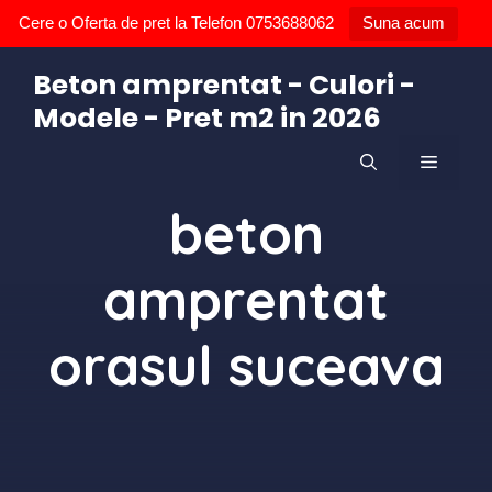
Cere o Oferta de pret la Telefon 0753688062
Suna acum
Sari
Beton amprentat - Culori -
la
Modele - Pret m2 in 2026
conținut
MENIU
beton
amprentat
orasul suceava