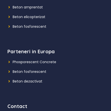
Beton amprentat
Beton elicopteriz
a
t
Beton fosforescent
Parteneri in Europa
Phosporescent Concrete
Beton fosforescent
Beton dezactivat
Contact