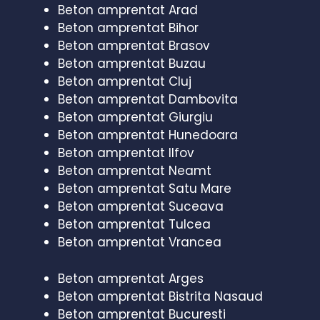
Beton amprentat Arad
Beton amprentat Bihor
Beton amprentat Brasov
Beton amprentat Buzau
Beton amprentat Cluj
Beton amprentat Dambovita
Beton amprentat Giurgiu
Beton amprentat Hunedoara
Beton amprentat Ilfov
Beton amprentat Neamt
Beton amprentat Satu Mare
Beton amprentat Suceava
Beton amprentat Tulcea
Beton amprentat Vrancea
Beton amprentat Arges
Beton amprentat Bistrita Nasaud
Beton amprentat Bucuresti