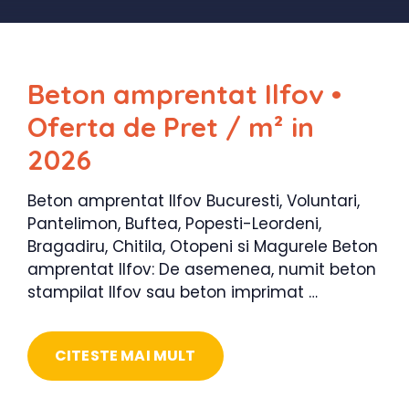
Beton amprentat Ilfov •
Oferta de Pret / m² in
2026
Beton amprentat Ilfov Bucuresti, Voluntari,
Pantelimon, Buftea, Popesti-Leordeni,
Bragadiru, Chitila, Otopeni si Magurele Beton
amprentat Ilfov: De asemenea, numit beton
stampilat Ilfov sau beton imprimat …
CITESTE MAI MULT