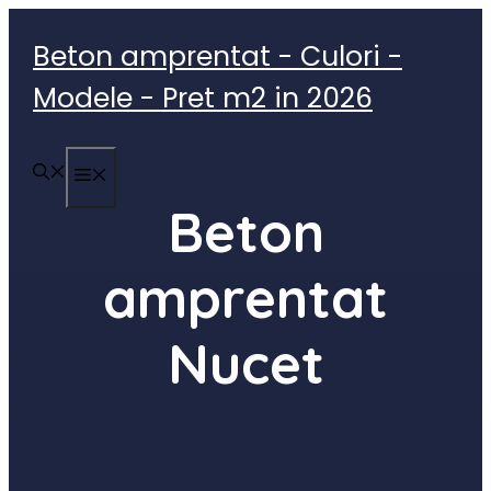
Sari
la
Beton amprentat - Culori -
conținut
Modele - Pret m2 in 2026
MENIU
Beton
amprentat
Nucet