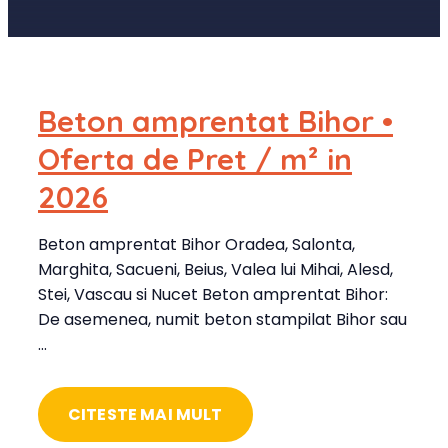
Beton amprentat Bihor •
Oferta de Pret / m² in
2026
Beton amprentat Bihor Oradea, Salonta,
Marghita, Sacueni, Beius, Valea lui Mihai, Alesd,
Stei, Vascau si Nucet Beton amprentat Bihor:
De asemenea, numit beton stampilat Bihor sau
…
CITESTE MAI MULT