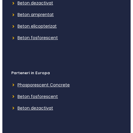
Beton dezactivat
Beton amprentat
Beton elicopteriz
a
t
Beton fosforescent
Parteneri in Europa
Phosporescent Concrete
Beton fosforescent
Beton dezactivat