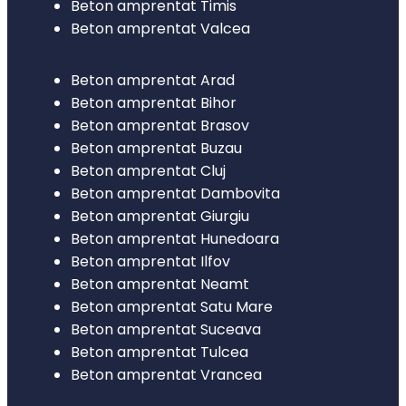
Beton amprentat Timis
Beton amprentat Valcea
Beton amprentat Arad
Beton amprentat Bihor
Beton amprentat Brasov
Beton amprentat Buzau
Beton amprentat Cluj
Beton amprentat Dambovita
Beton amprentat Giurgiu
Beton amprentat Hunedoara
Beton amprentat Ilfov
Beton amprentat Neamt
Beton amprentat Satu Mare
Beton amprentat Suceava
Beton amprentat Tulcea
Beton amprentat Vrancea