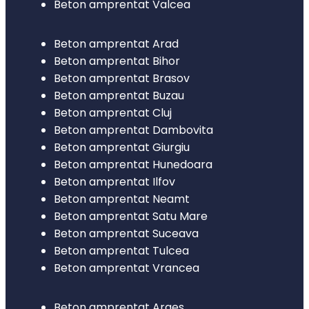
Beton amprentat Valcea
Beton amprentat Arad
Beton amprentat Bihor
Beton amprentat Brasov
Beton amprentat Buzau
Beton amprentat Cluj
Beton amprentat Dambovita
Beton amprentat Giurgiu
Beton amprentat Hunedoara
Beton amprentat Ilfov
Beton amprentat Neamt
Beton amprentat Satu Mare
Beton amprentat Suceava
Beton amprentat Tulcea
Beton amprentat Vrancea
Beton amprentat Arges