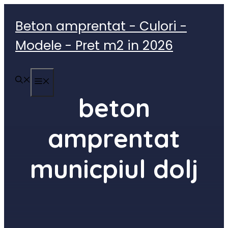
Sari
la
Beton amprentat - Culori -
conținut
Modele - Pret m2 in 2026
MENIU
beton
amprentat
municpiul dolj