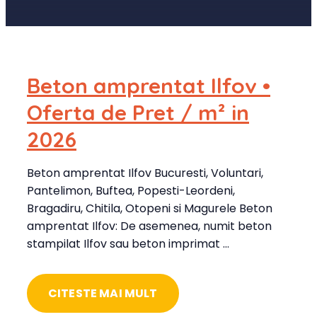
Beton amprentat Ilfov •
Oferta de Pret / m² in
2026
Beton amprentat Ilfov Bucuresti, Voluntari,
Pantelimon, Buftea, Popesti-Leordeni,
Bragadiru, Chitila, Otopeni si Magurele Beton
amprentat Ilfov: De asemenea, numit beton
stampilat Ilfov sau beton imprimat …
CITESTE MAI MULT