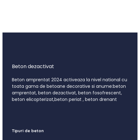
Beton dezactivat
Beton amprentat 2024 activeaza la nivel national cu
toata gama de betoane decorative si anume:beton
amprentat, beton dezactivat, beton fosofrescent,
beton elicopterizat,beton periat , beton drenant
Tipuri de beton