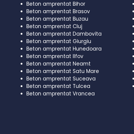
Beton amprentat Bihor
Beton amprentat Brasov
Beton amprentat Buzau
Beton amprentat Cluj
Beton amprentat Dambovita
Beton amprentat Giurgiu
Beton amprentat Hunedoara
Beton amprentat Ilfov
Beton amprentat Neamt
Beton amprentat Satu Mare
Beton amprentat Suceava
Beton amprentat Tulcea
Beton amprentat Vrancea