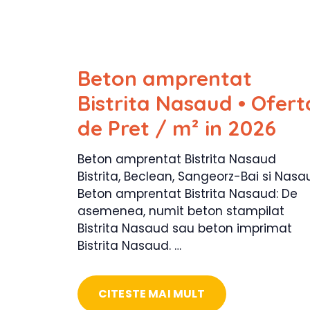
Beton amprentat
Bistrita Nasaud • Ofert
de Pret / m² in 2026
Beton amprentat Bistrita Nasaud
Bistrita, Beclean, Sangeorz-Bai si Nasa
Beton amprentat Bistrita Nasaud: De
asemenea, numit beton stampilat
Bistrita Nasaud sau beton imprimat
Bistrita Nasaud. …
CITESTE MAI MULT