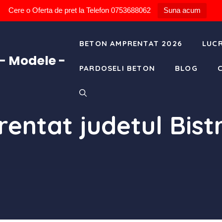
Cere o Oferta de pret la Telefon 0753688062
Suna acum
BETON AMPRENTAT 2026
LUCR
- Modele -
PARDOSELI BETON
BLOG
entat judetul Bist