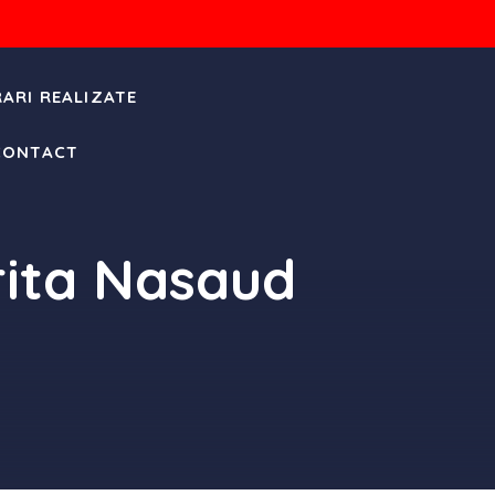
ARI REALIZATE
CONTACT
rita Nasaud