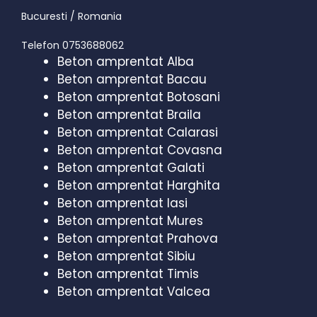
Bucuresti / Romania
Telefon 0753688062
Beton amprentat Alba
Beton amprentat Bacau
Beton amprentat Botosani
Beton amprentat Braila
Beton amprentat Calarasi
Beton amprentat Covasna
Beton amprentat Galati
Beton amprentat Harghita
Beton amprentat Iasi
Beton amprentat Mures
Beton amprentat Prahova
Beton amprentat Sibiu
Beton amprentat Timis
Beton amprentat Valcea