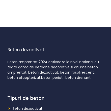
Beton dezactivat
Beton amprentat 2024 activeaza la nivel national cu
toata gama de betoane decorative si anume:beton
amprentat, beton dezactivat, beton fosofrescent,
beton elicopterizat,beton periat , beton drenant
Tipuri de beton
Beton dezactivat