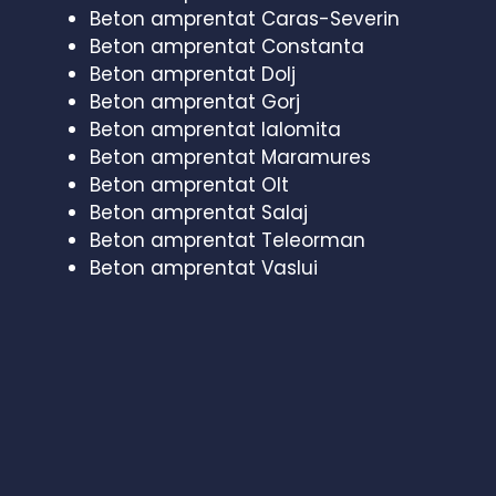
Beton amprentat Caras-Severin
Beton amprentat Constanta
Beton amprentat Dolj
Beton amprentat Gorj
Beton amprentat Ialomita
Beton amprentat Maramures
Beton amprentat Olt
Beton amprentat Salaj
Beton amprentat Teleorman
Beton amprentat Vaslui