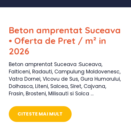
Beton amprentat Suceava
• Oferta de Pret / m² in
2026
Beton amprentat Suceava :Suceava,
Falticeni, Radauti, Campulung Moldovenesc,
Vatra Dornei, Vicovu de Sus, Gura Humorului,
Dolhasca, Liteni, Salcea, Siret, Cajvana,
Frasin, Brosteni, Milisauti si Solca …
CITESTE MAI MULT