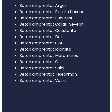
Beton amprentat Arges
Beton amprentat Bistrita Nasaud
Beton amprentat Bucuresti
Beton amprentat Caras-Severin
Beton amprentat Constanta
Beton amprentat Dolj
Beton amprentat Gorj
Beton amprentat Ialomita
Beton amprentat Maramures
Beton amprentat Olt
Beton amprentat Salaj
Beton amprentat Teleorman
Beton amprentat Vaslui