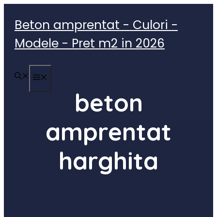
Sari
la
Beton amprentat - Culori -
conținut
Modele - Pret m2 in 2026
MENIU
beton
amprentat
harghita