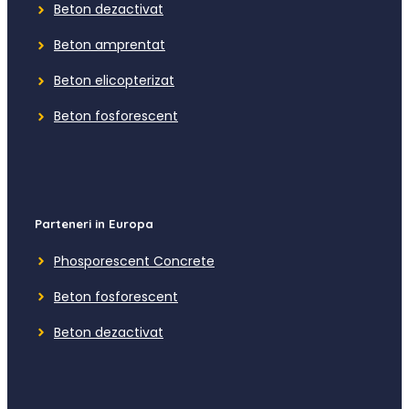
Beton dezactivat
Beton amprentat
Beton elicopteriz
a
t
Beton fosforescent
Parteneri in Europa
Phosporescent Concrete
Beton fosforescent
Beton dezactivat