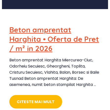
Beton amprentat
Harghita • Oferta de Pret
/ m² in 2026
Beton amprentat Harghita Miercurea-Ciuc,
Odorheiu Secuiesc, Gheorgheni, Toplita,
Cristuru Secuiesc, Vlahita, Balan, Borsec si Baile
Tusnad Beton amprentat Harghita: De
asemenea, numit beton stampilat Harghita …
CITESTE MAI MULT