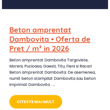
Beton amprentat
Dambovita • Oferta de
Pret / m² in 2026
Beton amprentat Dambovita Targoviste,
Moreni, Pucioasa, Gaesti, Titu, Fieni si Racari
Beton amprentat Dambovita: De asemenea,
numit beton stampilat Dambovita sau beton
imprimat Dambovita . …
CITESTE MAI MULT