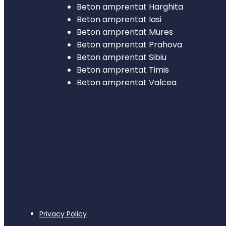
Beton amprentat Harghita
Beton amprentat Iasi
Beton amprentat Mures
Beton amprentat Prahova
Beton amprentat Sibiu
Beton amprentat Timis
Beton amprentat Valcea
Privacy Policy