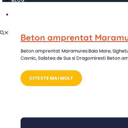
BLOG
CONTACT
Beton amprentat Maramure
Beton amprentat Maramures:Baia Mare, Sighetu Ma
Cavnic, Salistea de Sus si Dragomiresti Beton a
CITESTE MAI MULT