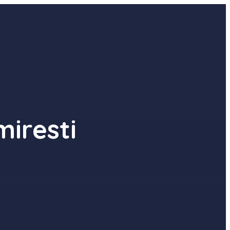
iresti