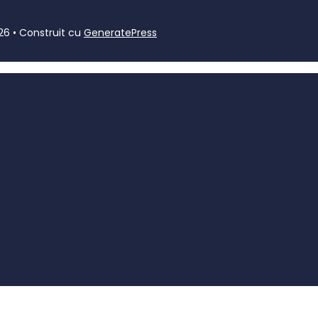
26
• Construit cu
GeneratePress