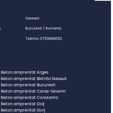
Contact
e
Bucuresti / Romania
Telefon 0753688062
Beton amprentat Arges
Beton amprentat Bistrita Nasaud
Beton amprentat Bucuresti
Beton amprentat Caras-Severin
Beton amprentat Constanta
Beton amprentat Dolj
Beton amprentat Gorj