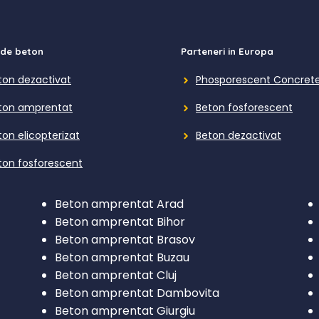
 de beton
Parteneri in Europa
ton dezactivat
Phosporescent Concret
ton amprentat
Beton fosforescent
ton elicopteriz
a
t
Beton dezactivat
ton fosforescent
Beton amprentat Arad
Beton amprentat Bihor
Beton amprentat Brasov
Beton amprentat Buzau
Beton amprentat Cluj
Beton amprentat Dambovita
Beton amprentat Giurgiu