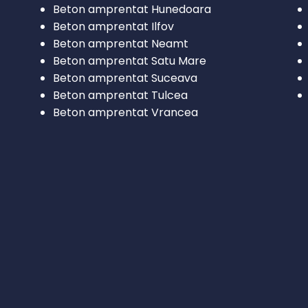
Beton amprentat Hunedoara
Beton amprentat Ilfov
Beton amprentat Neamt
Beton amprentat Satu Mare
Beton amprentat Suceava
Beton amprentat Tulcea
Beton amprentat Vrancea