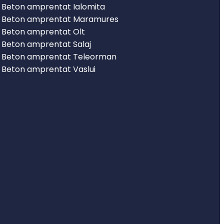
Beton amprentat Ialomita
Beton amprentat Maramures
Beton amprentat Olt
Beton amprentat Salaj
Beton amprentat Teleorman
Beton amprentat Vaslui