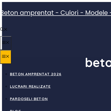
Sari
la
Beton amprentat - Culori - Modele 
conținut
MENIU
MENIU
beto
BETON AMPRENTAT 2026
LUCRARI REALIZATE
PARDOSELI BETON