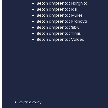
Beton amprentat Harghita
Beton amprentat Iasi
Beton amprentat Mures
Beton amprentat Prahova
Beton amprentat Sibiu
Beton amprentat Timis
Beton amprentat Valcea
Privacy Policy