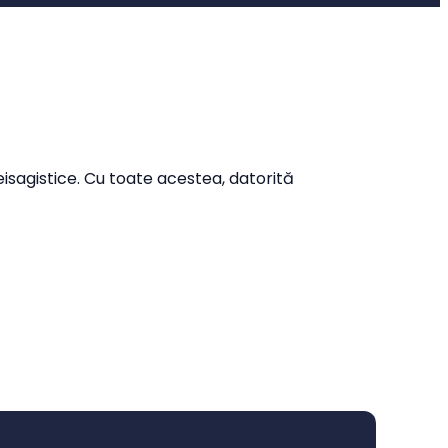
isagistice. Cu toate acestea, datorită