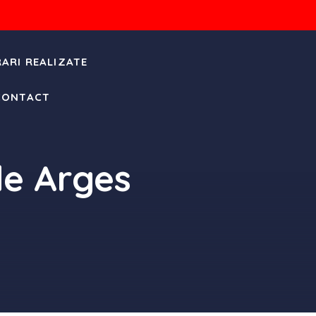
ARI REALIZATE
CONTACT
de Arges