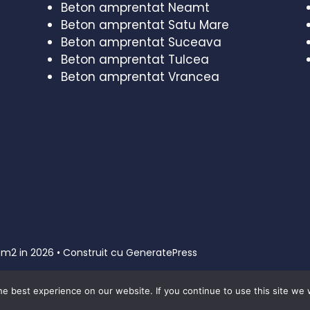
Beton amprentat Neamt
Beton amprentat Satu Mare
Beton amprentat Suceava
Beton amprentat Tulcea
Beton amprentat Vrancea
 m2 in 2026
• Construit cu
GeneratePress
e best experience on our website. If you continue to use this site we w