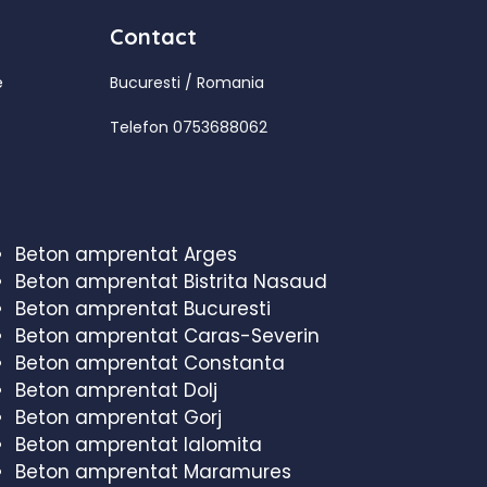
Contact
e
Bucuresti / Romania
Telefon 0753688062
Beton amprentat Arges
Beton amprentat Bistrita Nasaud
Beton amprentat Bucuresti
Beton amprentat Caras-Severin
Beton amprentat Constanta
Beton amprentat Dolj
Beton amprentat Gorj
Beton amprentat Ialomita
Beton amprentat Maramures