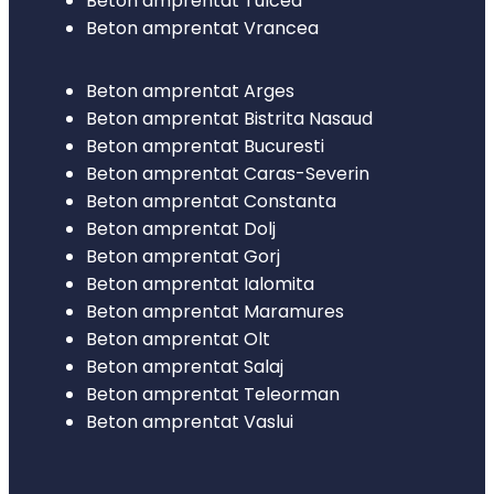
Beton amprentat Tulcea
Beton amprentat Vrancea
Beton amprentat Arges
Beton amprentat Bistrita Nasaud
Beton amprentat Bucuresti
Beton amprentat Caras-Severin
Beton amprentat Constanta
Beton amprentat Dolj
Beton amprentat Gorj
Beton amprentat Ialomita
Beton amprentat Maramures
Beton amprentat Olt
Beton amprentat Salaj
Beton amprentat Teleorman
Beton amprentat Vaslui