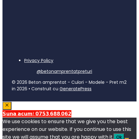
Privacy Policy
@betonamprentatpreturi
© 2026 Beton amprentat - Culori - Modele - Pret m2
in 2026
• Construit cu
GeneratePress
Close
𝗦𝘂𝗻𝗮 𝗮𝗰𝘂𝗺! 𝟬𝟳𝟱𝟯.𝟲𝟴𝟴.𝟬𝟲𝟮
We use cookies to ensure that we give you the best
experience on our website. If you continue to use this
site we will assume that you are happy with it.
Ok