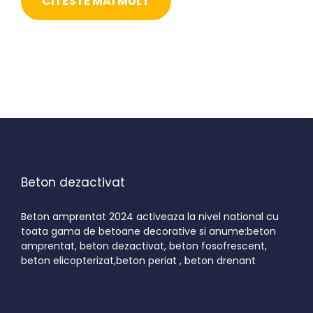
CITESTE MAI MULT
Beton dezactivat
Beton amprentat 2024 activeaza la nivel national cu
toata gama de betoane decorative si anume:beton
amprentat, beton dezactivat, beton fosofrescent,
beton elicopterizat,beton periat , beton drenant