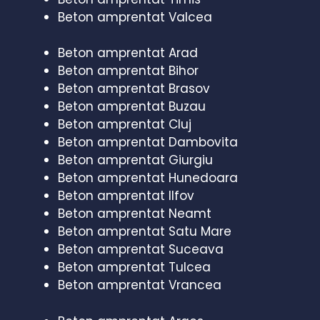
Beton amprentat Valcea
Beton amprentat Arad
Beton amprentat Bihor
Beton amprentat Brasov
Beton amprentat Buzau
Beton amprentat Cluj
Beton amprentat Dambovita
Beton amprentat Giurgiu
Beton amprentat Hunedoara
Beton amprentat Ilfov
Beton amprentat Neamt
Beton amprentat Satu Mare
Beton amprentat Suceava
Beton amprentat Tulcea
Beton amprentat Vrancea