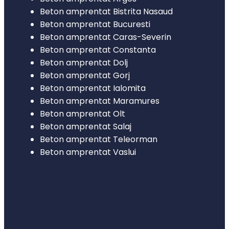
Beton amprentat Bistrita Nasaud
Beton amprentat Bucuresti
Beton amprentat Caras-Severin
Beton amprentat Constanta
Beton amprentat Dolj
Beton amprentat Gorj
Beton amprentat Ialomita
Beton amprentat Maramures
Beton amprentat Olt
Beton amprentat Salaj
Beton amprentat Teleorman
Beton amprentat Vaslui