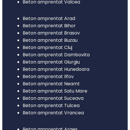
Beton amprentat Valcea
Beton amprentat Arad
Beton amprentat Bihor
Beton amprentat Brasov
Beton amprentat Buzau
Beton amprentat Cluj
Beton amprentat Dambovita
Beton amprentat Giurgiu
Beton amprentat Hunedoara
Beton amprentat Ilfov
Beton amprentat Neamt
Beton amprentat Satu Mare
Beton amprentat Suceava
Beton amprentat Tulcea
Beton amprentat Vrancea
Beton amprentat Arges