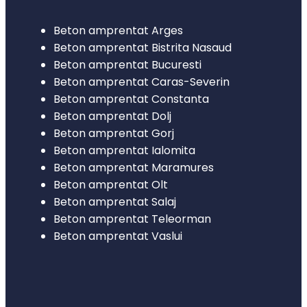
Beton amprentat Arges
Beton amprentat Bistrita Nasaud
Beton amprentat Bucuresti
Beton amprentat Caras-Severin
Beton amprentat Constanta
Beton amprentat Dolj
Beton amprentat Gorj
Beton amprentat Ialomita
Beton amprentat Maramures
Beton amprentat Olt
Beton amprentat Salaj
Beton amprentat Teleorman
Beton amprentat Vaslui