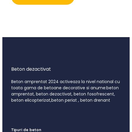
Beton dezactivat
Beton amprentat 2024 activeaza la nivel national cu
toata gama de betoane decorative si anume:beton
amprentat, beton dezactivat, beton fosofrescent,
beton elicopterizat,beton periat , beton drenant
Tipuri de beton