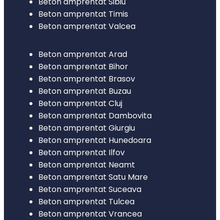
Beton amprentat Sibiu
Beton amprentat Timis
Beton amprentat Valcea
Beton amprentat Arad
Beton amprentat Bihor
Beton amprentat Brasov
Beton amprentat Buzau
Beton amprentat Cluj
Beton amprentat Dambovita
Beton amprentat Giurgiu
Beton amprentat Hunedoara
Beton amprentat Ilfov
Beton amprentat Neamt
Beton amprentat Satu Mare
Beton amprentat Suceava
Beton amprentat Tulcea
Beton amprentat Vrancea