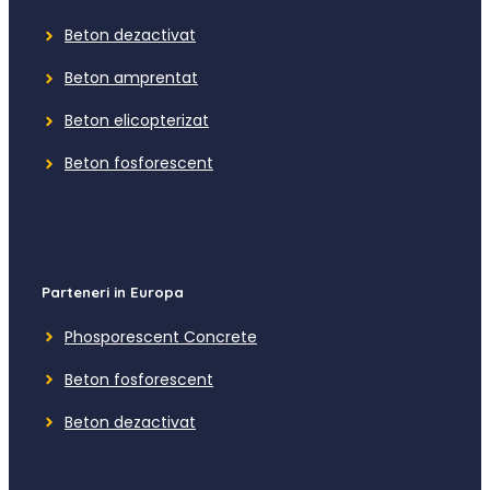
Beton dezactivat
Beton amprentat
Beton elicopteriz
a
t
Beton fosforescent
Parteneri in Europa
Phosporescent Concrete
Beton fosforescent
Beton dezactivat