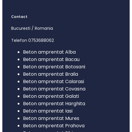
Contact
Bucuresti / Romania
Telefon 0753688062
Beton amprentat Alba
Beton amprentat Bacau
Beton amprentat Botosani
Beton amprentat Braila
Beton amprentat Calarasi
Beton amprentat Covasna
Beton amprentat Galati
Beton amprentat Harghita
Beton amprentat Iasi
Beton amprentat Mures
Beton amprentat Prahova