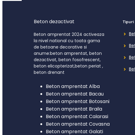
Beton dezactivat
Tipuri
Be
Beton amprentat 2024 activeaza
la nivel national cu toata gama
Be
de betoane decorative si
anume:beton amprentat, beton
Be
dezactivat, beton fosofrescent,
beton elicopterizat,beton periat ,
Be
beton drenant
Beton amprentat Alba
Beton amprentat Bacau
Beton amprentat Botosani
Beton amprentat Braila
Beton amprentat Calarasi
Beton amprentat Covasna
Beton amprentat Galati