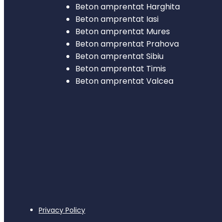
Beton amprentat Harghita
Beton amprentat Iasi
Beton amprentat Mures
Beton amprentat Prahova
Beton amprentat Sibiu
Beton amprentat Timis
Beton amprentat Valcea
Privacy Policy