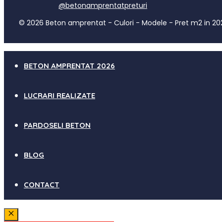
@betonamprentatpreturi
© 2026 Beton amprentat - Culori - Modele - Pret m2 in 20
BETON AMPRENTAT 2026
LUCRARI REALIZATE
PARDOSELI BETON
BLOG
CONTACT