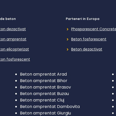
 de beton
Parteneri in Europa
ton dezactivat
Phosporescent Concret
ton amprentat
Beton fosforescent
ton elicopteriz
a
t
Beton dezactivat
ton fosforescent
Beton amprentat Arad
Beton amprentat Bihor
Beton amprentat Brasov
Beton amprentat Buzau
Beton amprentat Cluj
Beton amprentat Dambovita
Beton amprentat Giurgiu