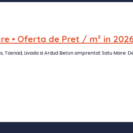
 • Oferta de Pret / m² in 202
s, Tasnad, Livada si Ardud Beton amprentat Satu Mare: 