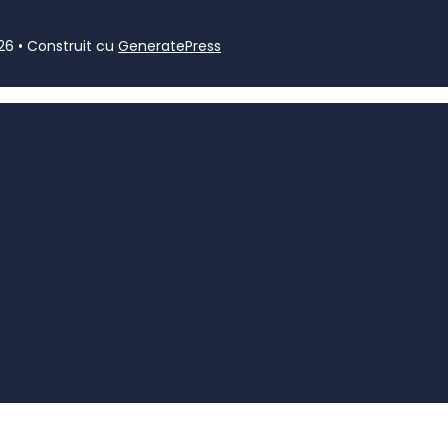
26
• Construit cu
GeneratePress