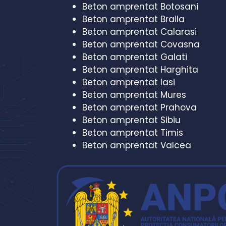
Beton amprentat Botosani
Beton amprentat Braila
Beton amprentat Calarasi
Beton amprentat Covasna
Beton amprentat Galati
Beton amprentat Harghita
Beton amprentat Iasi
Beton amprentat Mures
Beton amprentat Prahova
Beton amprentat Sibiu
Beton amprentat Timis
Beton amprentat Valcea