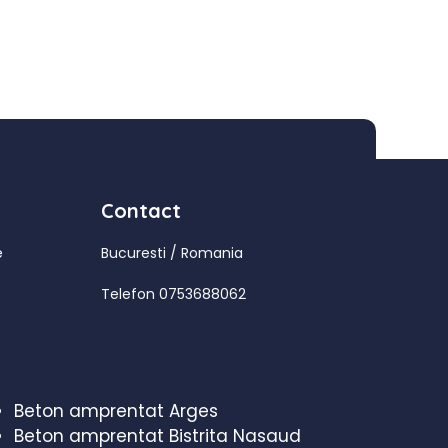
Contact
e
Bucuresti / Romania
Telefon 0753688062
Beton amprentat Arges
Beton amprentat Bistrita Nasaud