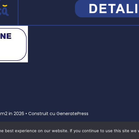
 m2 in 2026
• Construit cu
GeneratePress
e best experience on our website. If you continue to use this site we w