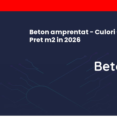
Sari
la
conținut
Beton amprentat - Culori 
Pret m2 in 2026
Bet