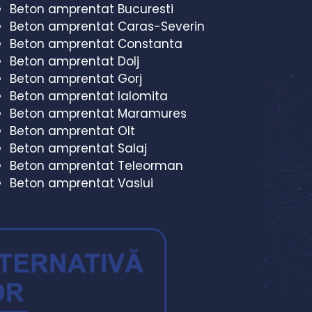
Beton amprentat Bucuresti
Beton amprentat Caras-Severin
Beton amprentat Constanta
Beton amprentat Dolj
Beton amprentat Gorj
Beton amprentat Ialomita
Beton amprentat Maramures
Beton amprentat Olt
Beton amprentat Salaj
Beton amprentat Teleorman
Beton amprentat Vaslui