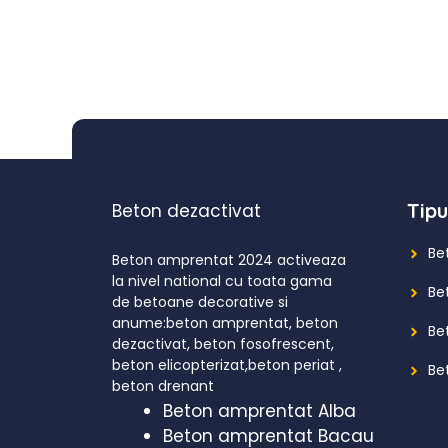
Tipu
Beton dezactivat
Be
Beton amprentat 2024 activeaza
la nivel national cu toata gama
Be
de betoane decorative si
anume:beton amprentat, beton
Be
dezactivat, beton fosofrescent,
beton elicopterizat,beton periat ,
Be
beton drenant
Beton amprentat Alba
Beton amprentat Bacau