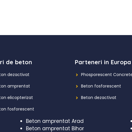
ri de beton
Parteneri in Europa
ton dezactivat
Phosporescent Concret
ton amprentat
Beton fosforescent
ton elicopteriz
a
t
Beton dezactivat
ton fosforescent
Beton amprentat Arad
Beton amprentat Bihor