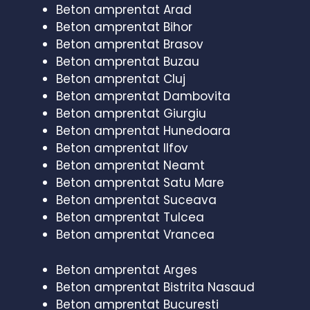
Beton amprentat Arad
Beton amprentat Bihor
Beton amprentat Brasov
Beton amprentat Buzau
Beton amprentat Cluj
Beton amprentat Dambovita
Beton amprentat Giurgiu
Beton amprentat Hunedoara
Beton amprentat Ilfov
Beton amprentat Neamt
Beton amprentat Satu Mare
Beton amprentat Suceava
Beton amprentat Tulcea
Beton amprentat Vrancea
Beton amprentat Arges
Beton amprentat Bistrita Nasaud
Beton amprentat Bucuresti