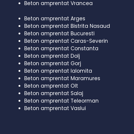
Beton amprentat Vrancea
Beton amprentat Arges
Beton amprentat Bistrita Nasaud
Beton amprentat Bucuresti
Beton amprentat Caras-Severin
Beton amprentat Constanta
Beton amprentat Dolj
Beton amprentat Gorj
Beton amprentat Ialomita
Beton amprentat Maramures
Beton amprentat Olt
Beton amprentat Salaj
Beton amprentat Teleorman
Beton amprentat Vaslui