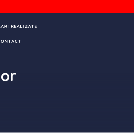
ARI REALIZATE
CONTACT
hor