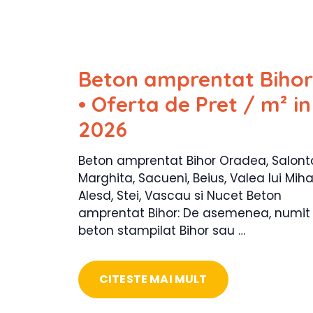
Beton amprentat Bihor
• Oferta de Pret / m² in
2026
Beton amprentat Bihor Oradea, Salont
Marghita, Sacueni, Beius, Valea lui Mihai
Alesd, Stei, Vascau si Nucet Beton
amprentat Bihor: De asemenea, numit
beton stampilat Bihor sau …
CITESTE MAI MULT