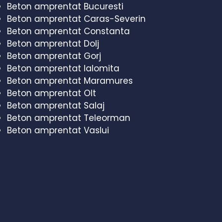
Beton amprentat Bucuresti
Beton amprentat Caras-Severin
Beton amprentat Constanta
Beton amprentat Dolj
Beton amprentat Gorj
Beton amprentat Ialomita
Beton amprentat Maramures
Beton amprentat Olt
Beton amprentat Salaj
Beton amprentat Teleorman
Beton amprentat Vaslui