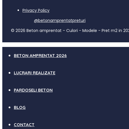
Privacy Policy
@betonamprentatpreturi
© 2026 Beton amprentat - Culori - Modele - Pret m2 in 20
BETON AMPRENTAT 2026
LUCRARI REALIZATE
PARDOSELI BETON
BLOG
CONTACT