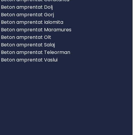
Beton amprentat Dolj
Beton amprentat Gorj
Beton amprentat Ialomita
Beton amprentat Maramures
Beton amprentat Olt
Beton amprentat Salaj
Beton amprentat Teleorman
Beton amprentat Vaslui