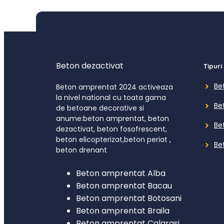
Beton dezactivat
Tipuri
Be
Beton amprentat 2024 activeaza
la nivel national cu toata gama
Be
de betoane decorative si
anume:beton amprentat, beton
Be
dezactivat, beton fosofrescent,
beton elicopterizat,beton periat ,
Be
beton drenant
Beton amprentat Alba
Beton amprentat Bacau
Beton amprentat Botosani
Beton amprentat Braila
Beton amprentat Calarasi