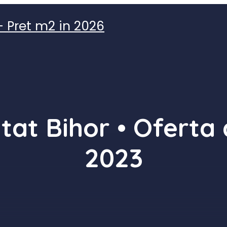
- Pret m2 in 2026
at Bihor • Oferta d
2023