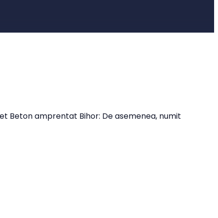
 Nucet Beton amprentat Bihor: De asemenea, numit