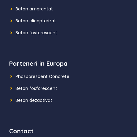
Beton amprentat
Beton elicopteriz
a
t
Beton fosforescent
Parteneri in Europa
Phosporescent Concrete
Beton fosforescent
Beton dezactivat
Contact