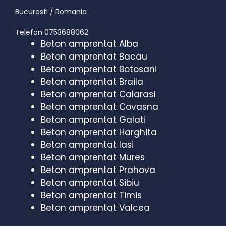
Bucuresti / Romania
Telefon 0753688062
Beton amprentat Alba
Beton amprentat Bacau
Beton amprentat Botosani
Beton amprentat Braila
Beton amprentat Calarasi
Beton amprentat Covasna
Beton amprentat Galati
Beton amprentat Harghita
Beton amprentat Iasi
Beton amprentat Mures
Beton amprentat Prahova
Beton amprentat Sibiu
Beton amprentat Timis
Beton amprentat Valcea