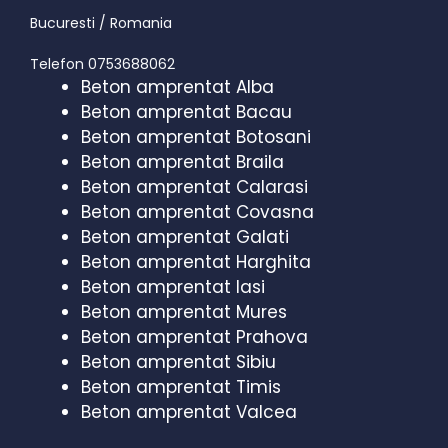
Bucuresti / Romania
Telefon 0753688062
Beton amprentat Alba
Beton amprentat Bacau
Beton amprentat Botosani
Beton amprentat Braila
Beton amprentat Calarasi
Beton amprentat Covasna
Beton amprentat Galati
Beton amprentat Harghita
Beton amprentat Iasi
Beton amprentat Mures
Beton amprentat Prahova
Beton amprentat Sibiu
Beton amprentat Timis
Beton amprentat Valcea