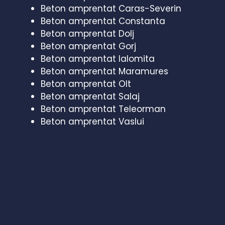
Beton amprentat Caras-Severin
Beton amprentat Constanta
Beton amprentat Dolj
Beton amprentat Gorj
Beton amprentat Ialomita
Beton amprentat Maramures
Beton amprentat Olt
Beton amprentat Salaj
Beton amprentat Teleorman
Beton amprentat Vaslui