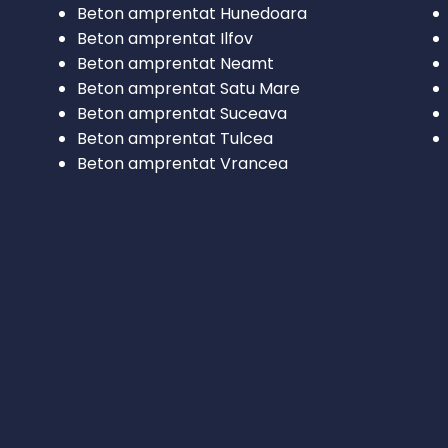
Beton amprentat Hunedoara
Beton amprentat Ilfov
Beton amprentat Neamt
Beton amprentat Satu Mare
Beton amprentat Suceava
Beton amprentat Tulcea
Beton amprentat Vrancea