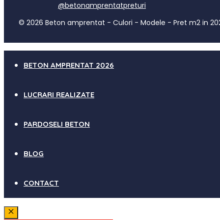
@betonamprentatpreturi
© 2026 Beton amprentat - Culori - Modele - Pret m2 in 20
BETON AMPRENTAT 2026
LUCRARI REALIZATE
PARDOSELI BETON
BLOG
CONTACT