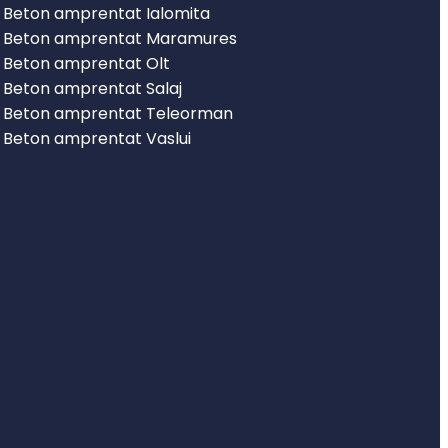
Beton amprentat Ialomita
Beton amprentat Maramures
Beton amprentat Olt
Beton amprentat Salaj
Beton amprentat Teleorman
Beton amprentat Vaslui