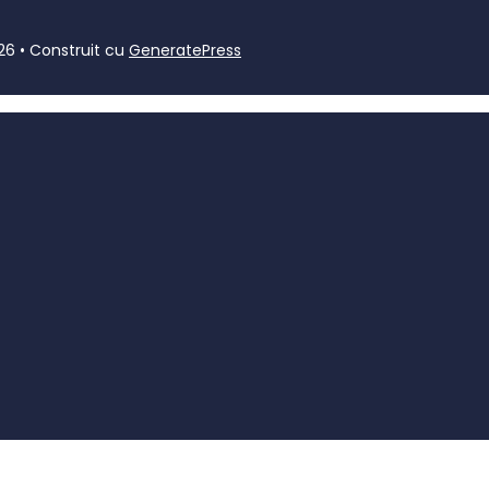
26
• Construit cu
GeneratePress