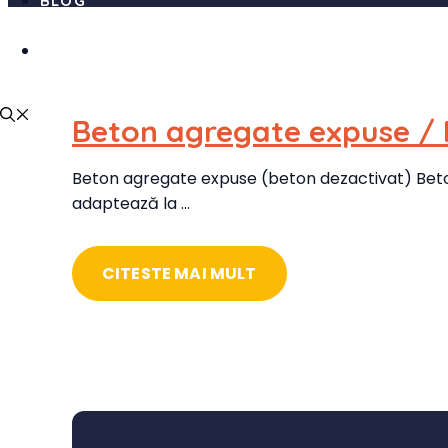
BLOG
CONTACT
Beton agregate expuse / 
Beton agregate expuse (beton dezactivat) Betonu
adaptează la …
CITESTE MAI MULT