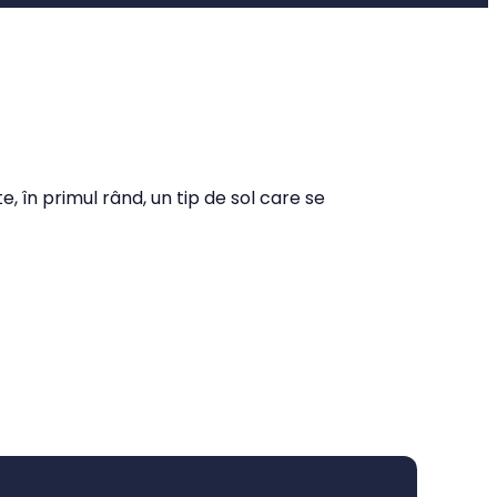
în primul rând, un tip de sol care se