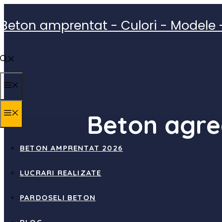
Sari
la
Beton amprentat - Culori - Modele 
conținut
MENIU
MENIU
Beton agre
BETON AMPRENTAT 2026
LUCRARI REALIZATE
PARDOSELI BETON