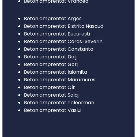
Beton amprentat Vrancea
Beton amprentat Arges
Beton amprentat Bistrita Nasaud
Beton amprentat Bucuresti
Beton amprentat Caras-Severin
Beton amprentat Constanta
Beton amprentat Dolj
Beton amprentat Gorj
Beton amprentat Ialomita
Beton amprentat Maramures
Beton amprentat Olt
Beton amprentat Salaj
Beton amprentat Teleorman
Beton amprentat Vaslui