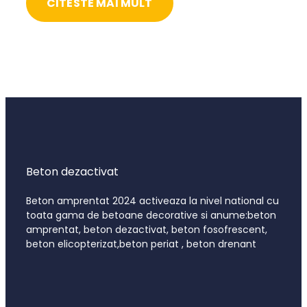
CITESTE MAI MULT
Beton dezactivat
Beton amprentat 2024 activeaza la nivel national cu
toata gama de betoane decorative si anume:beton
amprentat, beton dezactivat, beton fosofrescent,
beton elicopterizat,beton periat , beton drenant