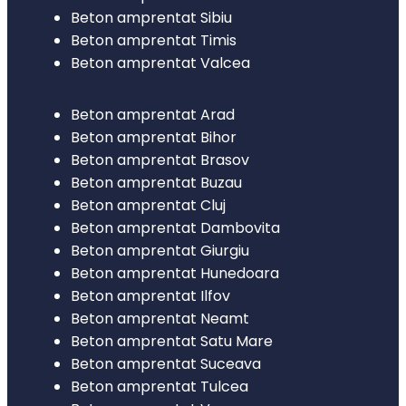
Beton amprentat Sibiu
Beton amprentat Timis
Beton amprentat Valcea
Beton amprentat Arad
Beton amprentat Bihor
Beton amprentat Brasov
Beton amprentat Buzau
Beton amprentat Cluj
Beton amprentat Dambovita
Beton amprentat Giurgiu
Beton amprentat Hunedoara
Beton amprentat Ilfov
Beton amprentat Neamt
Beton amprentat Satu Mare
Beton amprentat Suceava
Beton amprentat Tulcea