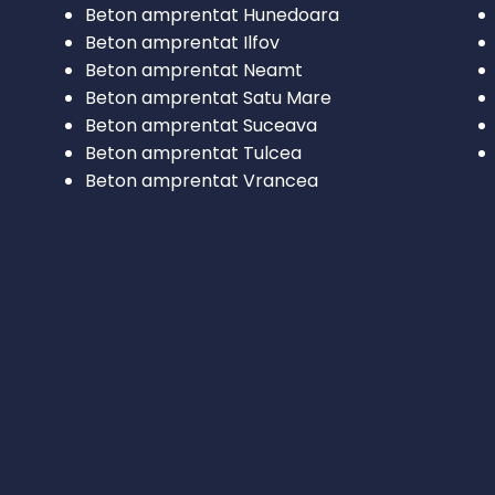
Beton amprentat Hunedoara
Beton amprentat Ilfov
Beton amprentat Neamt
Beton amprentat Satu Mare
Beton amprentat Suceava
Beton amprentat Tulcea
Beton amprentat Vrancea