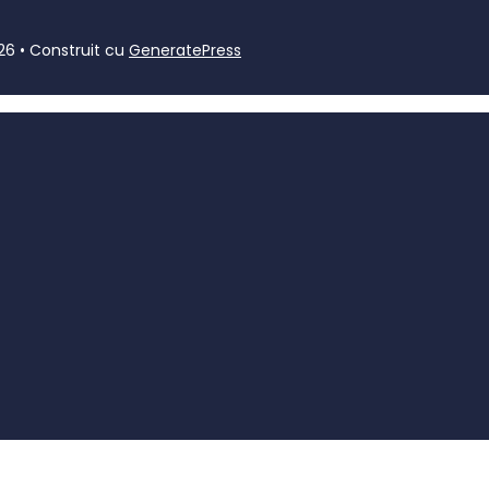
26
• Construit cu
GeneratePress