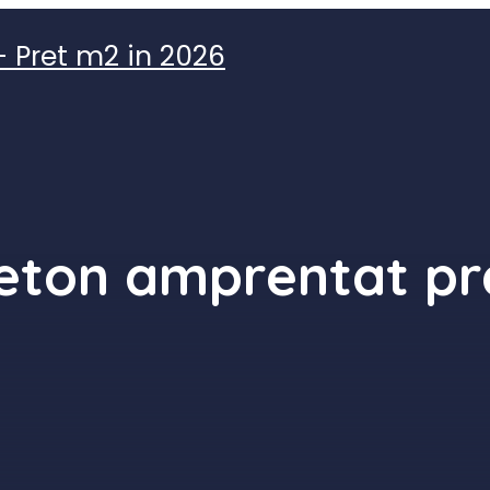
- Pret m2 in 2026
beton amprentat p