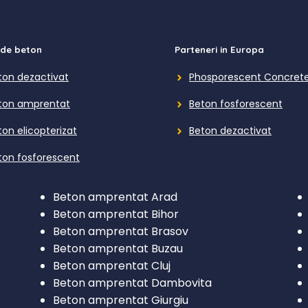
 de beton
Parteneri in Europa
ton dezactivat
Phosporescent Concret
ton amprentat
Beton fosforescent
ton elicopteriz
a
t
Beton dezactivat
ton fosforescent
Beton amprentat Arad
Beton amprentat Bihor
Beton amprentat Brasov
Beton amprentat Buzau
Beton amprentat Cluj
Beton amprentat Dambovita
Beton amprentat Giurgiu