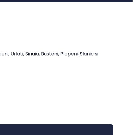
 Urlati, Sinaia, Busteni, Plopeni, Slanic si