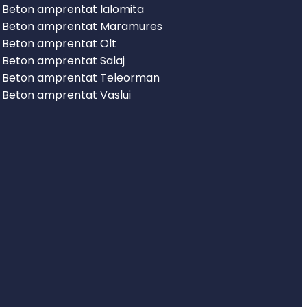
Beton amprentat Ialomita
Beton amprentat Maramures
Beton amprentat Olt
Beton amprentat Salaj
Beton amprentat Teleorman
Beton amprentat Vaslui