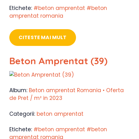
Etichete:
#beton amprentat
#beton
amprentat romania
CITESTE MAI MULT
Beton Amprentat (39)
Album:
Beton amprentat Romania • Oferta
de Pret / m² in 2023
Categorii:
beton amprentat
Etichete:
#beton amprentat
#beton
amprentat romania