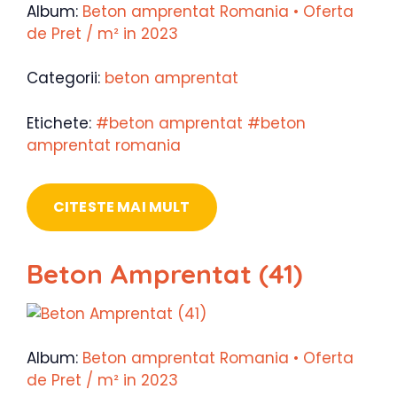
Album:
Beton amprentat Romania • Oferta
de Pret / m² in 2023
Categorii:
beton amprentat
Etichete:
#beton amprentat
#beton
amprentat romania
CITESTE MAI MULT
Beton Amprentat (41)
Album:
Beton amprentat Romania • Oferta
de Pret / m² in 2023