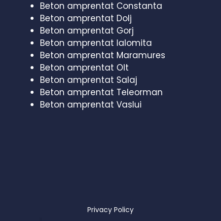
Beton amprentat Constanta
Beton amprentat Dolj
Beton amprentat Gorj
Beton amprentat Ialomita
Beton amprentat Maramures
Beton amprentat Olt
Beton amprentat Salaj
Beton amprentat Teleorman
Beton amprentat Vaslui
Privacy Policy