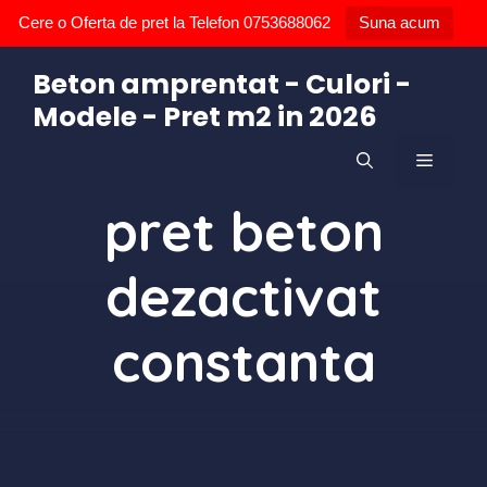
Cere o Oferta de pret la Telefon 0753688062
Suna acum
Sari
Beton amprentat - Culori -
la
Modele - Pret m2 in 2026
conținut
MENIU
pret beton
dezactivat
constanta