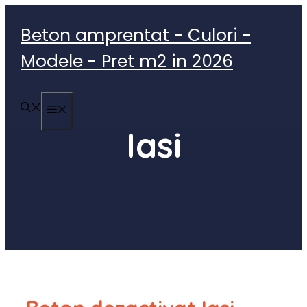
Sari
la
Beton amprentat - Culori -
conținut
Modele - Pret m2 in 2026
MENIU
Iasi