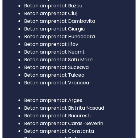
Beton amprentat Buzau
Beton amprentat Cluj
Beton amprentat Dambovita
Beton amprentat Giurgiu
Beton amprentat Hunedoara
Beton amprentat Ilfov
Beton amprentat Neamt
Beton amprentat Satu Mare
Beton amprentat Suceava
Beton amprentat Tulcea
Beton amprentat Vrancea
Beton amprentat Arges
Beton amprentat Bistrita Nasaud
Beton amprentat Bucuresti
Beton amprentat Caras-Severin
Beton amprentat Constanta