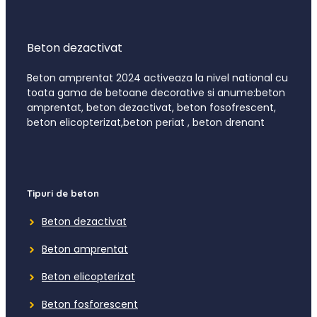
Beton dezactivat
Beton amprentat 2024 activeaza la nivel national cu
toata gama de betoane decorative si anume:beton
amprentat, beton dezactivat, beton fosofrescent,
beton elicopterizat,beton periat , beton drenant
Tipuri de beton
Beton dezactivat
Beton amprentat
Beton elicopteriz
a
t
Beton fosforescent