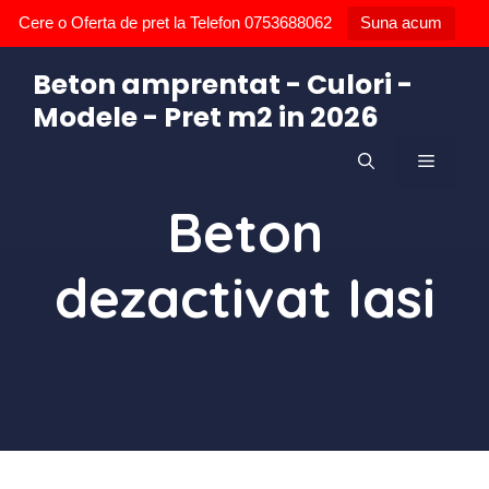
Cere o Oferta de pret la Telefon 0753688062
Suna acum
Sari
Beton amprentat - Culori -
la
Modele - Pret m2 in 2026
conținut
MENIU
Beton
dezactivat Iasi