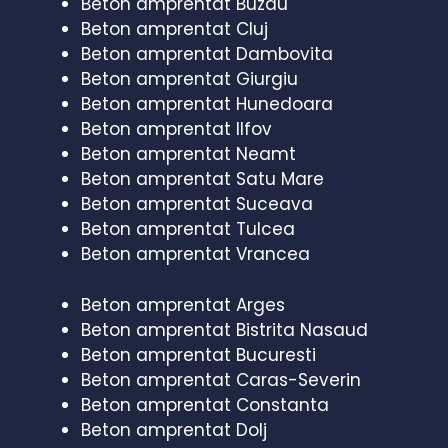
Beton amprentat Buzau
Beton amprentat Cluj
Beton amprentat Dambovita
Beton amprentat Giurgiu
Beton amprentat Hunedoara
Beton amprentat Ilfov
Beton amprentat Neamt
Beton amprentat Satu Mare
Beton amprentat Suceava
Beton amprentat Tulcea
Beton amprentat Vrancea
Beton amprentat Arges
Beton amprentat Bistrita Nasaud
Beton amprentat Bucuresti
Beton amprentat Caras-Severin
Beton amprentat Constanta
Beton amprentat Dolj