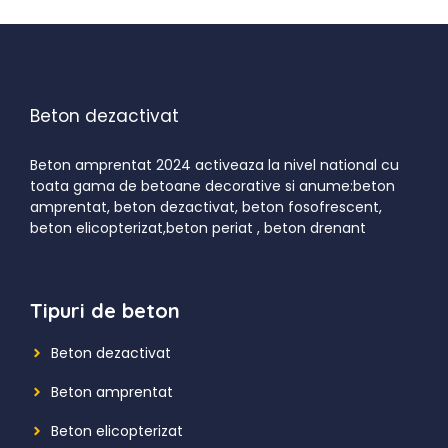
Beton dezactivat
Beton amprentat 2024 activeaza la nivel national cu
toata gama de betoane decorative si anume:beton
amprentat, beton dezactivat, beton fosofrescent,
beton elicopterizat,beton periat , beton drenant
Tipuri de beton
Beton dezactivat
Beton amprentat
Beton elicopteriz
a
t