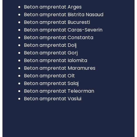
Beton amprentat Arges
Beton amprentat Bistrita Nasaud
Beton amprentat Bucuresti
Beton amprentat Caras-Severin
Beton amprentat Constanta
Beton amprentat Dolj
Beton amprentat Gorj
Beton amprentat Ialomita
Beton amprentat Maramures
Beton amprentat Olt
Beton amprentat Salaj
Beton amprentat Teleorman
Beton amprentat Vaslui