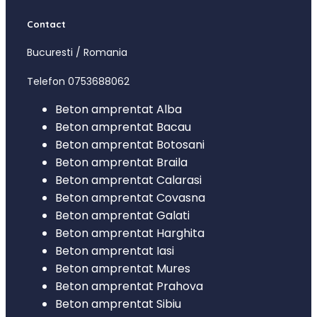
Contact
Bucuresti / Romania
Telefon 0753688062
Beton amprentat Alba
Beton amprentat Bacau
Beton amprentat Botosani
Beton amprentat Braila
Beton amprentat Calarasi
Beton amprentat Covasna
Beton amprentat Galati
Beton amprentat Harghita
Beton amprentat Iasi
Beton amprentat Mures
Beton amprentat Prahova
Beton amprentat Sibiu