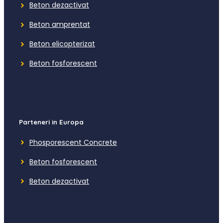
Beton dezactivat
Beton amprentat
Beton elicopteriz
a
t
Beton fosforescent
Parteneri in Europa
Phosporescent Concrete
Beton fosforescent
Beton dezactivat