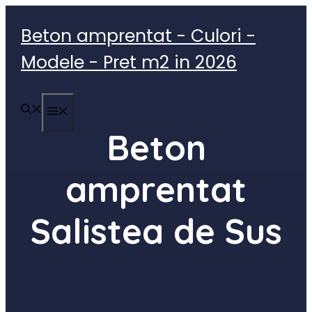
Sari
la
Beton amprentat - Culori -
conținut
Modele - Pret m2 in 2026
MENIU
Beton
amprentat
Salistea de Sus