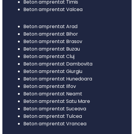
Beton amprentat Timis
Beton amprentat Valcea
Beton amprentat Arad
Beton amprentat Bihor
Beton amprentat Brasov
Beton amprentat Buzau
Beton amprentat Cluj
Beton amprentat Dambovita
Beton amprentat Giurgiu
Beton amprentat Hunedoara
Beton amprentat Ilfov
Beton amprentat Neamt
Beton amprentat Satu Mare
Beton amprentat Suceava
Beton amprentat Tulcea
Beton amprentat Vrancea